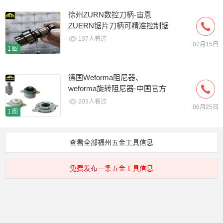
徐州ZURN数控刀柄-宙恩
ZUERN锯片刀柄可精准控制锯
片轴向偏
137人看过
07月15日
1图
德国Weforma阻尼器、
weforma旋转阻尼器-中国官方
代理
203人看过
06月25日
1图
查看全部福州五金工具信息
免费发布一条五金工具信息