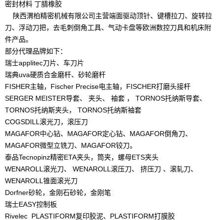
密封材料 丁腈橡胶
陕西渭柏精密机械有限公司主营端面驱动顶针、键槽拉刀、旋转拉
刀、浮动刀把，去毛刺倒角工具、气动卡盘等欧洲数控刀具和机床附
件产品。
部分代理品牌如下：
瑞士applitec刀片、车刀片
瑞典uva硬质合金磨杆、砂轮磨杆
FISHER主轴，Fischer Precise电主轴，FISCHER打磨头接杆
SERGER MEISTER导套、 夹头、 袖套 ， TORNOS托纳斯导套、
TORNOS托纳斯夹头， TORNOS托纳斯袖套
COGSDILL滚光刀，滚压刀
MAGAFOR中心钻、MAGAFOR定心钻、MAGAFOR倒角刀、
MAGAFOR微型立铣刀、MAGAFOR铰刀。
泰品Tecnopinz精密ETA夹头，筒夹，螺母ETS夹头
WENAROLL滚光刀、 WENAROLL滚压刀、 挤压刀 、滚轧刀、
WENAROLL锥面滚光刀
Dorfner砂轮，金刚石砂轮，金刚笔
瑞士EASY控制板
Rivelec PLASTIFORM复印胶泥、PLASTIFORM打膜胶