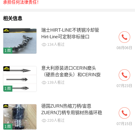
承担任何法律责任！
相关信息
瑞士HIRT-LINE不锈钢冷却管
Hirt-Line可定制非标接口
134人看过
08月06日
1图
意大利原装进口CERIN磨头
（硬质合金磨头）和CERIN旋
转锉-渭柏精密授权总代
139人看过
07月23日
1图
德国ZURN热缩刀柄/宙恩
ZUERN刀柄专用钢材热循环稳
定性强
220人看过
07月15日
1图