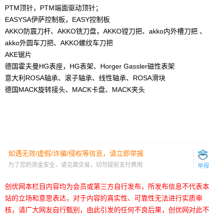
PTM顶针，PTM端面驱动顶针；
EASYSA伊萨控制板，EASY控制板
AKKO防震刀杆、AKKO铣刀盘，AKKO镗刀把、akko内外槽刀把 、
akko外圆车刀把、AKKO螺纹车刀把
AKE锯片
德国霍夫曼HG表座，HG表架、Horger Gassler磁性表架
意大利ROSA轴承、滚子轴承、线性轴承、ROSA滑块
德国MACK旋转接头、MACK卡盘、MACK夹头
如遇无效/虚假/诈骗/侵权等信息，请立即举报
为了您的资金安全，请见面交易，切勿提前支付费用
举报
创优网本栏目内容均为会员或第三方自行发布，所发布信息不代表本
站的立场和意思表达，对于内容的真实性、可靠性无法进行实质审
核，请广大网友自行甄别，由此引发的任何不良后果，创优网对此不