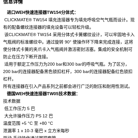
信息详情
进口WEH快速连接器TW154分体式：
CLICKMATE® TW154 填充连接器专为填充呼吸空气气瓶而设计。现
有的配备螺纹连接器的填充设备可以轻松升级。
该CLICKMATE® TW154 采用分体式卡簧螺纹设计，可以牢固地卡入
气瓶阀的标准螺纹中。通过旋转 90° 使操作环下降来完成连接，这将
使分体式卡簧的夹爪卡入气瓶阀并激活密封活塞。集成的安全机制可
防止在压力下断开连接。
适用于额定工作压力为200 bar和300 bar的呼吸气瓶。为了区分，
200 bar的连接器配备黑色锁扣杠杆，300 bar的连接器配备红色锁扣
杠杆。
所有连接器在引入产品系列之前都会进行广泛的耐压和耐用性测试。
德国WEH快速连接器TW05技术数据：
技术数据
低工作压力 5 巴
大允许操作压力 PS 12 巴
温度范围 +5 °C 至 +80 °C
泄漏率 1 x 10-3 毫巴 x 立方米每秒