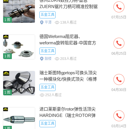
徐州ZURN数控刀柄-宙恩
ZUERN锯片刀柄可精准控制锯
片轴向偏
五金工具
07月15日
1图
平潭
138人看过
德国Weforma阻尼器、
weforma旋转阻尼器-中国官方
代理
五金工具
06月25日
1图
鼓楼
203人看过
瑞士斯图特gprtops可换头顶尖
一种模块化/快换式顶尖（格博
活顶尖）
五金工具
04月30日
1图
252人看过
进口莱斯豪尔rotor弹性活顶尖
HARDINGE（瑞士ROTOR弹
性顶尖）
五金工具
03月14日
1图