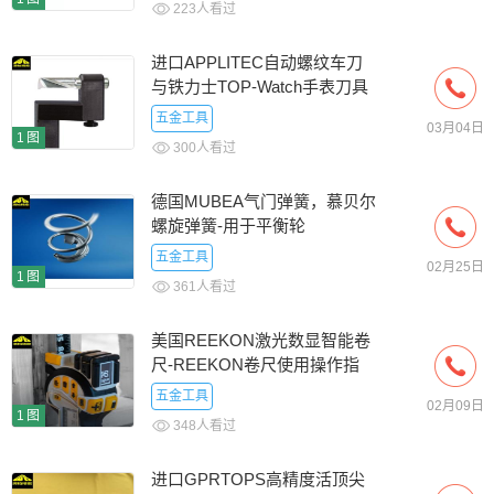
223人看过
进口APPLITEC自动螺纹车刀
与铁力士TOP-Watch手表刀具
优势
五金工具
03月04日
1图
300人看过
德国MUBEA气门弹簧，慕贝尔
螺旋弹簧-用于平衡轮
五金工具
02月25日
1图
361人看过
美国REEKON激光数显智能卷
尺-REEKON卷尺使用操作指
南
五金工具
02月09日
1图
348人看过
进口GPRTOPS高精度活顶尖