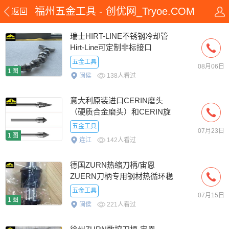
福州五金工具 - 创优网_Tryoe.COM
返回
瑞士HIRT-LINE不锈钢冷却管
Hirt-Line可定制非标接口
五金工具
08月06日
1图
闽侯
138人看过
意大利原装进口CERIN磨头
（硬质合金磨头）和CERIN旋
转锉-渭柏精密授权总代
五金工具
07月23日
1图
连江
142人看过
德国ZURN热缩刀柄/宙恩
ZUERN刀柄专用钢材热循环稳
定性强
五金工具
07月15日
1图
闽侯
221人看过