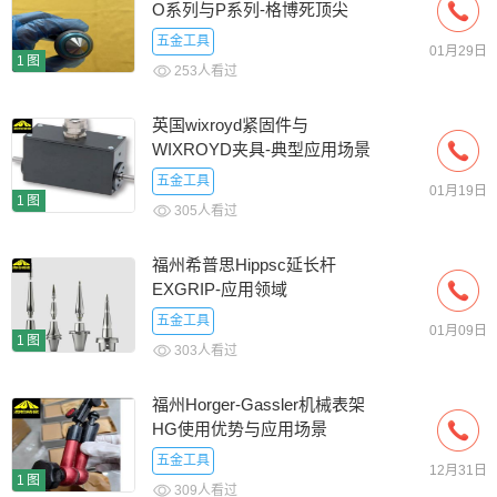
O系列与P系列-格博死顶尖
五金工具
01月29日
1图
253人看过
英国wixroyd紧固件与
WIXROYD夹具-典型应用场景
五金工具
01月19日
1图
305人看过
福州希普思Hippsc延长杆
EXGRIP-应用领域
五金工具
01月09日
1图
303人看过
福州Horger-Gassler机械表架
HG使用优势与应用场景
五金工具
12月31日
1图
309人看过