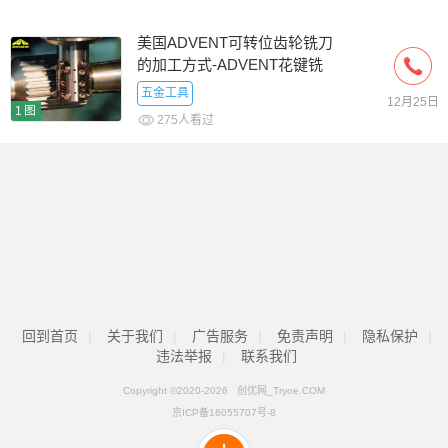
美国ADVENT可转位齿轮铣刀
的加工方式-ADVENT花键铣
刀
五金工具
12月25日
1图
275人看过
回到首页
|
关于我们
|
广告服务
|
免责声明
|
隐私保护
|
违法举报
|
联系我们
Copyright ©2020-
2026 创优网_Tryoe.COM
京ICP备16055707号-8