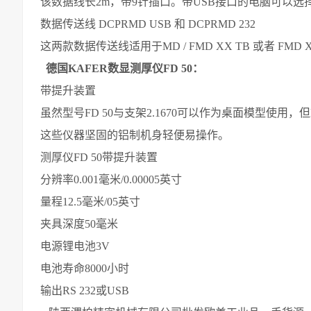
该数据线长2m，带9针插口。带USB接口的电脑可以选择
数据传送线 DCPRMD USB 和 DCPRMD 232
这两款数据传送线适用于MD / FMD XX TB 或者 FMD XX
德国KAFER数显测厚仪FD 50：
带提升装置
虽然型号FD 50与支架2.1670可以作为桌面模型使用，
这些仪器坚固的铝制机身轻便易操作。
测厚仪FD 50带提升装置
分辨率0.001毫米/0.00005英寸
量程12.5毫米/05英寸
夹具深度50毫米
电源锂电池3V
电池寿命8000小时
输出RS 232或USB