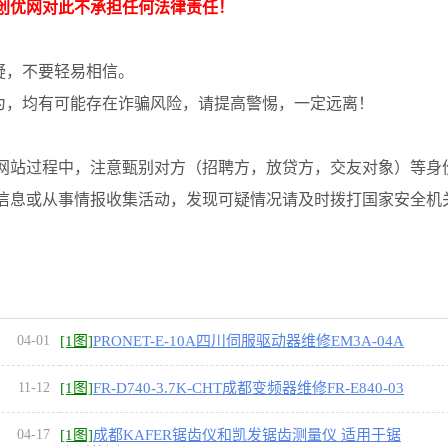
创优网对此不承担任何法律责任！
疑，不要轻易相信。
为，均有可能存在诈骗风险，请提高警惕，一定远离！
网站过程中，注意甄别对方（招聘方，放贷方，交友对象）等身
信息或从事情报收集活动，发现可疑情况请及时拨打国家安全机
04-01
[1图]
PRONET-E-10A四川伺服驱动器维修EM3A-04A
LA221
11-12
[1图]
FR-D740-3.7K-CHT成都变频器维修FR-E840-03
00-4-60 FR-F840-0
04-17
[1图]
成都KAFER锯齿仪和凯发锯齿测量仪 适用于锯