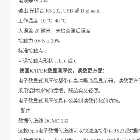
电池寿命 3 年
输出 光耦合 RS 232, USB 或 Digimatic
工作温度 10 °C 40 °C
大误差 20 微米，未检查滞后误差
接触力 0.6 N ± 20%
标准接触点 c
可选接触点形状 a, b, d 或 e
德国KAFER数显测厚仪，读数更方便：
电子数显式测厚仪都带有高清晰液晶显示器，读数更方
采用铝材制作的握把，既结实又轻便。
电子数显式测厚仪具有公英制读数转化的功能。
配件
数据传送线 DCMD 232
这款Oplo电子数据传送线可以快速连接带有RS232数