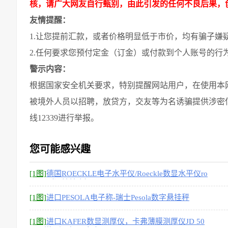
核，请广大网友自行甄别，由此引发的任何不良后果，
友情提醒：
1.让您提前汇款，或者价格明显低于市价，均有骗子嫌
2.任何要求您预付定金（订金）或付款到个人账号的行
警示内容：
根据国家安全机关要求，特别提醒网站用户，在使用本
被境外人员以招聘，放贷方，交友等为名诱骗提供涉密
线12339进行举报。
您可能感兴趣
[1图]
德国ROECKLE电子水平仪/Roeckle数显水平仪ro
eckle（渭柏精密）
[1图]
进口PESOLA电子称-瑞士Pesola数字悬挂秤
[1图]
进口KAFER数显测厚仪，卡弗薄膜测厚仪JD 50