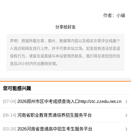
作者：小编
分享给好友
声明：频道所载文章、图片、数据等内容以及相关文章评论纯属个
人观点和网友自行上传，并不代表本站立场。如发现有违法信息或
侵权行为，请留言或直接与本站管理员联系，我们将在收到您的信
息后24小时内作出删除处理。
您可能感兴趣
[07-04]
2026郑州市区中考成绩查询入口http://ztc.zzedu.net.cn
[06-14]
河南省职业教育贯通培养招生服务平台
https://zjgt.haeea.cn/
[03-26]
2026河南省普通高中招生考生服务平台