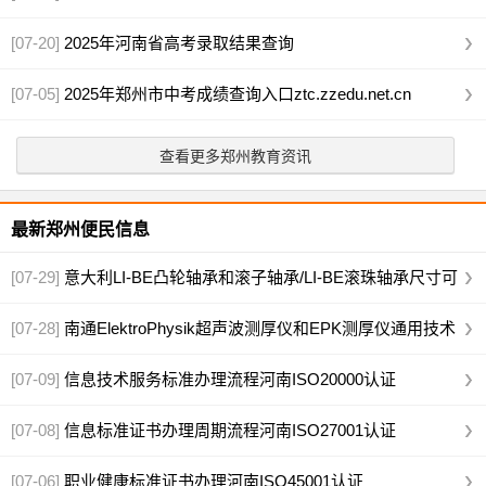
gzzs.jyt.henan.gov.cn/zk
[07-20]
2025年河南省高考录取结果查询
datacenter.haeea.cn/PagePZQuery/ShowPZLQ.aspx
[07-05]
2025年郑州市中考成绩查询入口ztc.zzedu.net.cn
查看更多郑州教育资讯
最新郑州便民信息
[07-29]
意大利LI-BE凸轮轴承和滚子轴承/LI-BE滚珠轴承尺寸可
供选择
[07-28]
南通ElektroPhysik超声波测厚仪和EPK测厚仪通用技术
参数
[07-09]
信息技术服务标准办理流程河南ISO20000认证
[07-08]
信息标准证书办理周期流程河南ISO27001认证
[07-06]
职业健康标准证书办理河南ISO45001认证