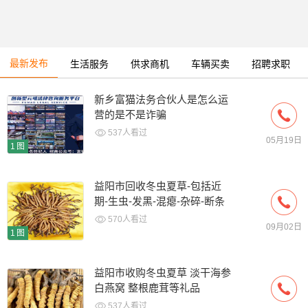
最新发布
生活服务
供求商机
车辆买卖
招聘求职
新乡富猫法务合伙人是怎么运
营的是不是诈骗
537人看过
05月19日
1图
益阳市回收冬虫夏草-包括近
期-生虫-发黑-混瘪-杂碎-断条
草
570人看过
09月02日
1图
益阳市收购冬虫夏草 淡干海参
白燕窝 整根鹿茸等礼品
537人看过