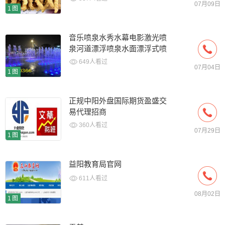
07月09日
1图
音乐喷泉水秀水幕电影激光喷
泉河道漂浮喷泉水面漂浮式喷
泉制作安装
649人看过
07月04日
1图
正规中阳外盘国际期货盈盛交
易代理招商
360人看过
07月29日
1图
益阳教育局官网
611人看过
08月02日
1图