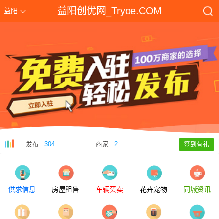
益阳创优网_Tryoe.COM
益阳
发布 :
304
商家 :
2
签到有礼
供求信息
房屋租售
车辆买卖
花卉宠物
同城资讯
2026年益阳市中考志愿填报系统zkzs.edu.yiyang.gov.cn/zytb
[2026-06-26]
2025益阳市中考志愿填报系统zkzs.edu.yiyang.gov.cn/zytb
[2025-06-15]