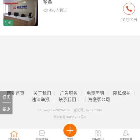
零基
498人看过
10月19日
1图
回到首页
|
关于我们
|
广告服务
|
免责声明
|
隐私保护
|
订阅
违法举报
|
联系我们
|
上海搬家公司
客服
Copyright ©2020-
2026 创优网_Tryoe.COM
京ICP备16055707号-8
网站首页
商家店铺
发布
便民电话
我的信息