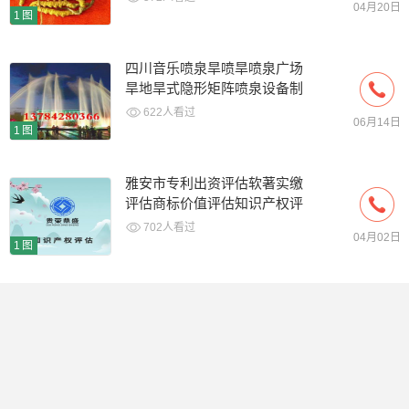
04月20日
1图
四川音乐喷泉旱喷旱喷泉广场
旱地旱式隐形矩阵喷泉设备制
作安装厂家
622人看过
06月14日
1图
雅安市专利出资评估软著实缴
评估商标价值评估知识产权评
估
702人看过
04月02日
1图