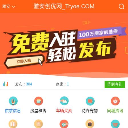
雅安创优网_Tryoe.COM
雅安
发布 :
304
商家 :
1
签到有礼
供求信息
房屋租售
车辆买卖
花卉宠物
同城资讯
雅安市2025年中考志愿填报系统yazkzy.zk789.cn
[2025-06-20]
2025年雅安市中考报名系统yazkwb.zk789.cn
[2025-03-12]