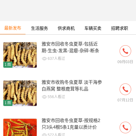
最新发布
生活服务
供求商机
车辆买卖
招聘求职
雅安市回收冬虫夏草-包括近
期-生虫-发黑-混瘪-杂碎-断条
草
637人看过
09月03日
1图
雅安市收购冬虫夏草 淡干海参
白燕窝 整根鹿茸等礼品
556人看过
07月12日
1图
雅安市回收冬虫夏草-按规格2
只3头4根5条1克量以质计价
572人看过