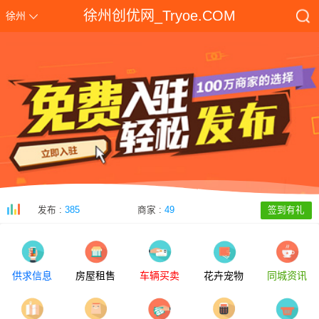
徐州创优网_Tryoe.COM
徐州
发布 :
385
商家 :
49
签到有礼
2026年徐州市中考信息发布平台www.xzszb.net
[2026-06-25]
2025徐州市中考录取查询入口www.jsxzeea.cn:8001/stulq.html
[
供求信息
房屋租售
车辆买卖
花卉宠物
同城资讯
2025年徐州中考成绩查询入口www.jsxzeea.cn
[2025-07-02]
2025年徐州市中考成绩查询入口www.jsxzeea.cn/zkztc.htm
[2025-06-28]