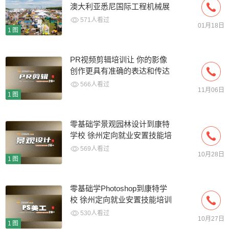
澳大利亚悉尼国际工程机械展
览会
571人看过
01月18日
1图
PR视频剪辑培训让 你的影像
创作更具有准确的表达和传达
效果
566人看过
11月06日
1图
零基础学景观园林设计到康特
学校 徐州定向就业安置技能培
训
569人看过
10月28日
1图
零基础学Photoshop到康特学
校 徐州定向就业安置技能培训
530人看过
10月27日
1图