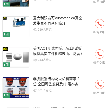
07月28日
1图
意大利沃泰可Vuototecnica真空
发生器不同系列简介
219人看过
07月13日
1图
美国ACT测试面板、Act测试板
模拟真实工件粗糙表面、防腐 /
涂层性能
243人看过
06月04日
1图
非膨胀钢结构防火涂料商家主
营 全国可售发货及时 隆泰鑫
博
301人看过
05月20日
1图