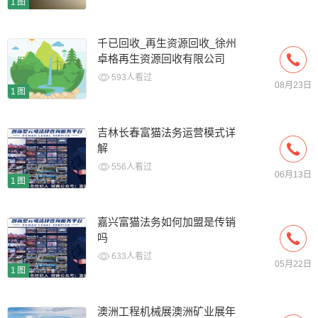
1图
千已回收_再生资源回收_徐州
卓格再生资源回收有限公司
593人看过
08月23日
1图
吉林长春富猫法务运营模式详
解
556人看过
06月13日
1图
嘉兴富猫法务如何加盟是传销
吗
633人看过
05月22日
1图
澳洲工程机械展澳洲矿业展年