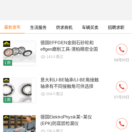
最新发布
生活服务
供求商机
车辆买卖
招聘求职
德国EFFGEN金刚石砂轮和
effgen磨削工具-渭柏精密全国
总代
143人看过
08月05日
1图
意大利LI-BE轴承/LI-BE角接触
轴承有不同接触角可供选择
204人看过
07月29日
1图
德国ElektroPhysik某~某仪
(EPK)防腐层检漏仪
196人看过