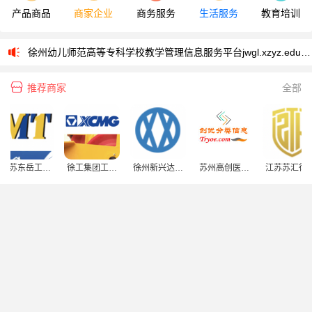
产品商品
商家企业
商务服务
生活服务
教育培训
徐州市智慧教育云平台登录入口fw.xze.cn/index
[2025-01-13]
徐州幼儿师范高等专科学校教学管理信息服务平台jwgl.xzyz.edu.cn/jwglxt/xtgl/login_slogin.html
2026年徐州市中考信息发布平台www.xzszb.net
[2026-06-25]
推荐商家
全部
2025徐州市中考录取查询入口www.jsxzeea.cn:8001/stulq.html
[
2025年徐州中考成绩查询入口www.jsxzeea.cn
[2025-07-02]
2025年徐州市中考成绩查询入口www.jsxzeea.cn/zkztc.htm
[2025-06-28]
苏东岳工程
徐工集团工程
徐州新兴达克
苏州高创医疗
江苏苏汇律师
徐州市智慧教育云平台登录入口fw.xze.cn/index
[2025-01-13]
械有限公司
机械股份有限
罗科技有限公
科技有限公司
事务所
公司
司
徐州幼儿师范高等专科学校教学管理信息服务平台jwgl.xzyz.edu.cn/jwglxt/xtgl/login_slogin.html