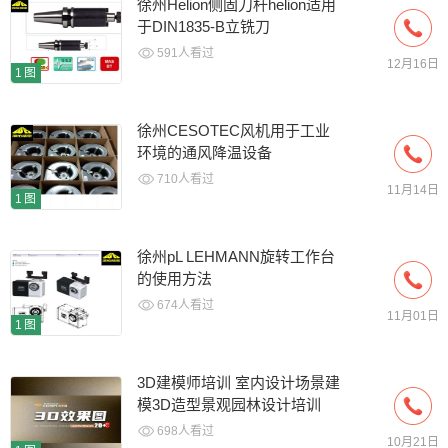
徐州Helion侧固刀杆helion适用
于DIN1835-B立铣刀
591人看过
12月16日
1图
徐州CESOTEC风机用于工业
环境的通风降温设备
710人看过
11月14日
1图
徐州pL LEHMANN旋转工作台
的使用方法
674人看过
11月01日
1图
3D建模师培训 室内设计场景建
模3D造型景观园林设计培训
698人看过
10月21日