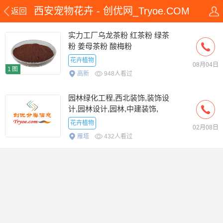
西安宠物花卉 - 创优网_Tryoe.COM
返回
实力工厂乌龙茶粉 红茶粉 绿茶
粉 姜母茶粉 酸梅粉
花卉植物
08月04日
1图
高新
948人看过
园林绿化工程,西北装饰,装饰设
计,园林设计,园林,中建装饰,
花卉植物
02月08日
雁塔
432人看过