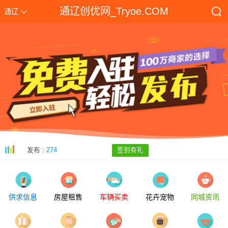
通辽创优网_Tryoe.COM
通辽
发布 :
274
签到有礼
2025通辽市中考志愿填报入口zkzs.tlsjyy.com.cn/login
[2025-07-14]
2025通辽市中考成绩查询入口zkzs.tlsjyy.com.cn
[2025-07-09]
供求信息
房屋租售
车辆买卖
花卉宠物
同城资讯
霍林郭勒市人民政府网官网www.hlgls.gov.cn
[2023-12-24]
通辽市人民政府网官网www.tongliao.gov.cn
[2023-12-24]