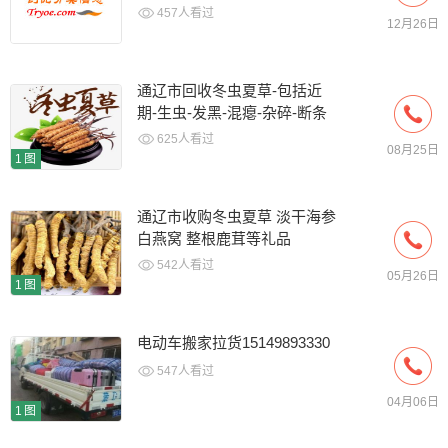
揭露!!
457人看过
12月26日
通辽市回收冬虫夏草-包括近
期-生虫-发黑-混瘪-杂碎-断条
草
625人看过
08月25日
1图
通辽市收购冬虫夏草 淡干海参
白燕窝 整根鹿茸等礼品
542人看过
05月26日
1图
电动车搬家拉货15149893330
547人看过
04月06日
1图