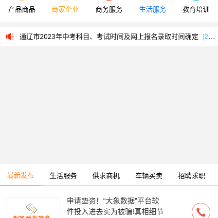
产品商品
商家企业
商务服务
生活服务
教育培训
内蒙古通辽市继续医学教育学习平台nmtl.wsglw.net/entry1.html
[
通辽市2023年中考科目、考试时间及网上报名录取时间确定
[2023-04-06]
2025通辽市中考志愿填报入口zkzs.tlsjyy.com.cn/login
[2025-07-14]
2025通辽市中考成绩查询入口zkzs.tlsjyy.com.cn
[2025-07-09]
霍林郭勒市人民政府网官网www.hlgls.gov.cn
[2023-12-24]
通辽市人民政府网官网www.tongliao.gov.cn
[2023-12-24]
内蒙古通辽市继续医学教育学习平台nmtl.wsglw.net/entry1.html
[
通辽市2023年中考科目、考试时间及网上报名录取时间确定
[2023-04-06]
最新发布
生活服务
供求商机
车辆买卖
招聘求职
申请垫资！“大象数据”平台软
件投入进去实为被骗!真相细节