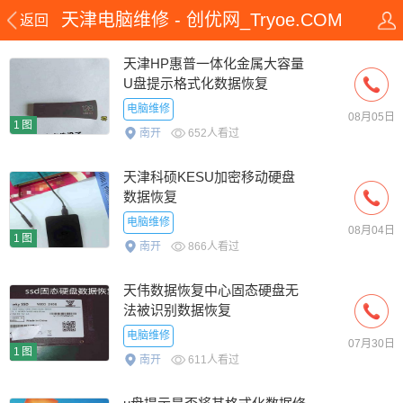
天津电脑维修 - 创优网_Tryoe.COM
返回
天津HP惠普一体化金属大容量
U盘提示格式化数据恢复
电脑维修
08月05日
1图
南开
652人看过
天津科硕KESU加密移动硬盘
数据恢复
电脑维修
08月04日
1图
南开
866人看过
天伟数据恢复中心固态硬盘无
法被识别数据恢复
电脑维修
07月30日
1图
南开
611人看过