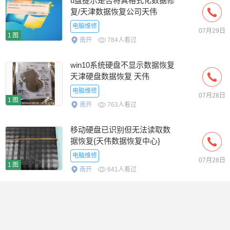
u盘提示是否将其格式化数据修
复/天津数据恢复公司天伟
电脑维修
07月29日
1图
南开
784人看过
win10系统硬盘不显示数据恢复
天津硬盘数据恢复 天伟
电脑维修
07月28日
1图
南开
763人看过
移动硬盘已识别但无法读取数
据恢复{天伟数据恢复中心}
电脑维修
07月28日
1图
南开
641人看过