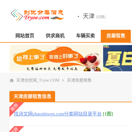
·
天津
[切换]
网站首页
供求商机
车辆买卖
房屋租售
天津创优网_Tryoe.COM
>
天津房屋租售
天津房屋租售信息
找诗文网zhaoshiwen.com分类网站目录平台
[1图]