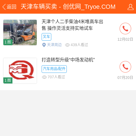
天津车辆买卖 - 创优网_Tryoe.COM
返回
天津个人二手柴油4米堆高车出
售 操作灵活支持实地试车
叉车
12月02日
1图
天津周边
439人看过
打造转型升级“中场发动机”
汽车用品/配件
707人看过
07月20日
1图