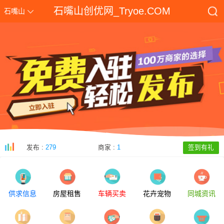
石嘴山创优网_Tryoe.COM
石嘴山
发布 :
279
商家 :
1
签到有礼
供求信息
房屋租售
车辆买卖
花卉宠物
同城资讯