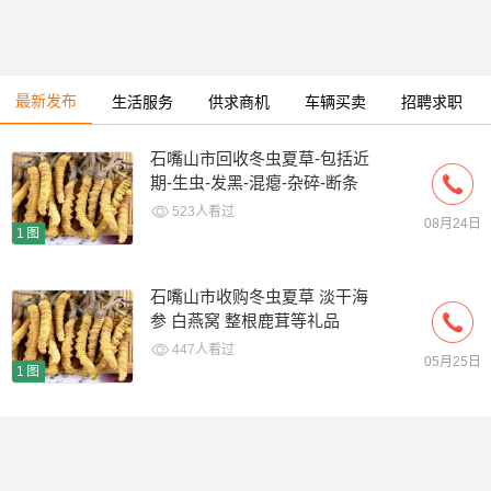
最新发布
生活服务
供求商机
车辆买卖
招聘求职
石嘴山市回收冬虫夏草-包括近
期-生虫-发黑-混瘪-杂碎-断条
草
523人看过
08月24日
1图
石嘴山市收购冬虫夏草 淡干海
参 白燕窝 整根鹿茸等礼品
447人看过
05月25日
1图