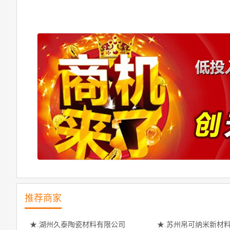
推荐商家
★.湖州久泰陶瓷材料有限公司
★.苏州帛可纳米新材