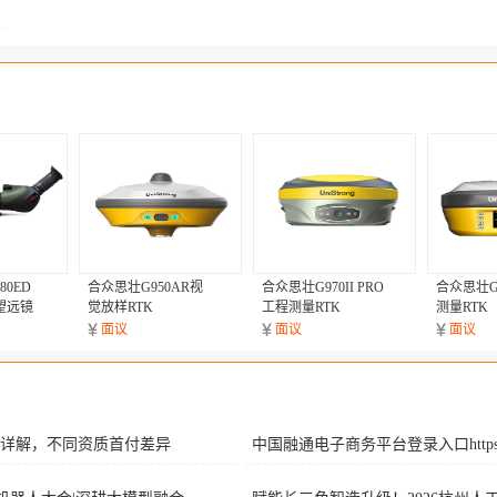
80ED
合众思壮G950AR视
合众思壮G970II PRO
合众思壮G9
望远镜
觉放样RTK
工程测量RTK
测量RTK
面议
面议
面议
详解，不同资质首付差异
中国融通电子商务平台登录入口https: