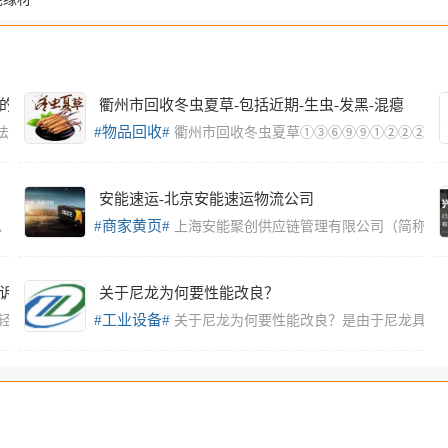
限
的
衢州市回收冬虫夏草-包括近期-生虫-发黑-混瘪
#物品回收#
法——既能释放
衢州市回收冬虫夏草①③⑥⑨⑨①②②②②①
安能速运-北京安能速运物流公司
#商家黄页#
、干度、成色、等
上海安能聚创供应链管理有限公司（简称安能物
诉
关于尼龙为何要性能改良？
#工业设备#
轻质材料制成，以水泥
关于尼龙为何要性能改良？是由于尼龙具有