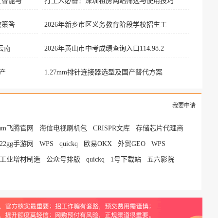
工智能与
打工人必备！深圳租房网站筛选与使用技巧
政策答
2026年新乡市区义务教育阶段学校招生工
云南
2026年黄山市中考成绩查询入口114.98.2
能产
1.27mm排针连接器选型及国产替代方案
我要申请
tium飞腾官网
海信电视刷机包
CRISPR文库
存储芯片代理商
522gg手游网
WPS
quickq
欧易OKX
外贸GEO
WPS
工业增材制造
公众号排版
quickq
1号下载站
五六影院