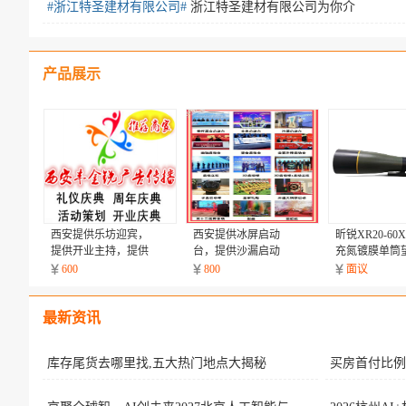
#浙江特圣建材有限公司#
浙江特圣建材有限公司为你介
产品展示
西安提供乐坊迎宾，
西安提供冰屏启动
昕锐XR20-60X
提供开业主持，提供
台，提供沙漏启动
充氮镀膜单筒
茶艺演出，提供开场
台，提供手掌印启动
600
800
面议
舞蹈，提供舞狮演出
柱，提供创意启动盒
子
最新资讯
库存尾货去哪里找,五大热门地点大揭秘
买房首付比例