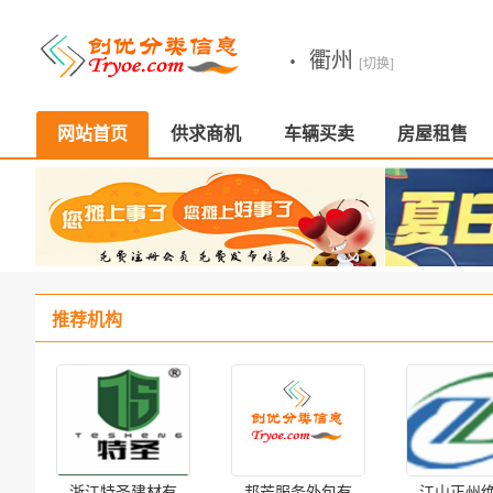
·
衢州
[切换]
网站首页
供求商机
车辆买卖
房屋租售
推荐机构
浙江特圣建材有
邦芒服务外包有
江山正州