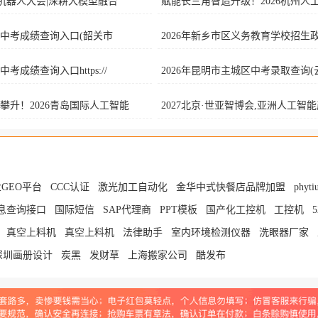
I+机器人大会|深耕大模型融合
赋能长三角智造升级！2026杭州人
关市中考成绩查询入口(韶关市
2026年新乡市区义务教育学校招生
中考成绩查询入口https://
2026年昆明市主城区中考录取查询(
攀升！2026青岛国际人工智能
2027北京·世亚智博会,亚洲人工智
GEO平台
CCC认证
激光加工自动化
金华中式快餐店品牌加盟
phy
息查询接口
国际短信
SAP代理商
PPT模板
国产化工控机
工控机
真空上料机
真空上料机
法律助手
室内环境检测仪器
洗眼器厂家
深圳画册设计
炭黑
发财草
上海搬家公司
酷发布