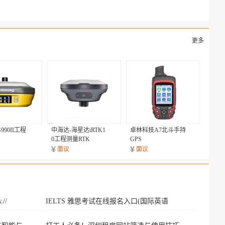
更多
90II工程
中海达-海星达iRTK1
卓林科技A7北斗手持
0工程测量RTK
GPS
面议
面议
//
IELTS 雅思考试在线报名入口(国际英语