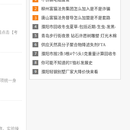
柳州富猫法务集团怎么加入是不是诈骗
唐山富猫法务督导怎么加盟是不是套路
濮阳市回收冬虫夏草-包括近期-生虫-发黑-
，请点击【考
混瘪-杂碎-断条草
青岛步行街夜景 钻石许愿树雕塑 灯光木棉
树雕塑摆件
供应天然高分子聚合物降滤失剂FTA
濮阳市按2条3根4个5头1克重量计算回收冬
虫夏草价格
你可能不知道的T恤衫发展史
濮阳轻钢别墅厂家大降价快来看
意事项统一身
含体育、实验操