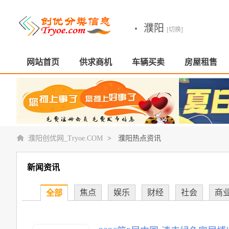
·
濮阳
[切换]
网站首页
供求商机
车辆买卖
房屋租售
濮阳创优网_Tryoe.COM
>
濮阳热点资讯
新闻资讯
焦点
娱乐
财经
社会
商
全部