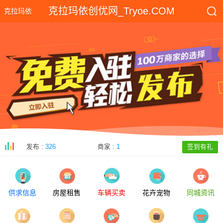
克拉玛依创优网_Tryoe.COM
克拉玛依
发布 :
326
商家 :
1
签到有礼
供求信息
房屋租售
车辆买卖
花卉宠物
同城资讯