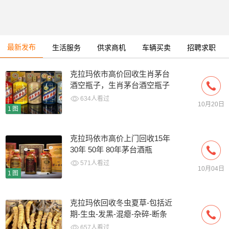
最新发布
生活服务
供求商机
车辆买卖
招聘求职
克拉玛依市高价回收生肖茅台
酒空瓶子，生肖茅台酒空瓶子
上门回收
634人看过
10月20日
1图
克拉玛依市高价上门回收15年
30年 50年 80年茅台酒瓶
571人看过
10月04日
1图
克拉玛依回收冬虫夏草-包括近
期-生虫-发黑-混瘪-杂碎-断条
草
657人看过