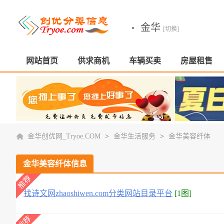
·
金华
[切换]
网站首页
供求商机
车辆买卖
房屋租售
金华创优网_Tryoe.COM
>
金华生活服务
>
金华美容纤体
金华美容纤体信息
找诗文网zhaoshiwen.com分类网站目录平台
[1图]