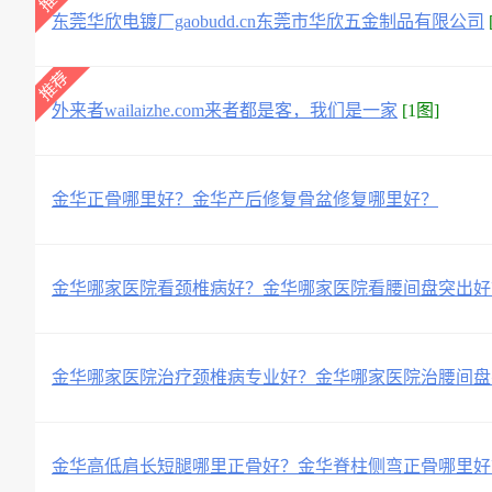
东莞华欣电镀厂gaobudd.cn东莞市华欣五金制品有限公司
外来者wailaizhe.com来者都是客，我们是一家
[1图]
金华正骨哪里好？金华产后修复骨盆修复哪里好？
金华哪家医院看颈椎病好？金华哪家医院看腰间盘突出好
金华哪家医院治疗颈椎病专业好？金华哪家医院治腰间盘
金华高低肩长短腿哪里正骨好？金华脊柱侧弯正骨哪里好