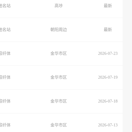
地名站
高埗
最新
地名站
朝阳周边
最新
容纤体
金华市区
2026-07-23
容纤体
金华市区
2026-07-19
容纤体
金华市区
2026-07-18
容纤体
金华市区
2026-07-13