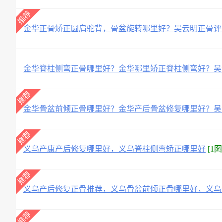
金华正骨矫正圆肩驼背，骨盆旋转哪里好？吴云明正骨评
金华脊柱侧弯正骨哪里好？金华哪里矫正脊柱侧弯好？吴
金华骨盆前倾正骨哪里好？金华产后骨盆修复哪里好？吴
义乌产康产后修复哪里好，义乌脊柱侧弯矫正哪里好
[1图
义乌产后修复正骨推荐，义乌骨盆前倾正骨哪里好，义乌