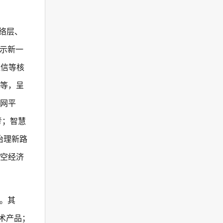
络层、
示新一
通信等核
统等，呈
联网平
考；智慧
治理新路
低空经济
。其
术产品；