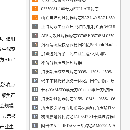
02250081-108寿力SULLAIR滤芯
山立自洁式过滤器滤芯SAZJ-40 SAZJ-350
SAZJ-60 SAZJ-400
上海问欧工业介质 马口铁轧制介质 WOUL
ER 160 冷轧
ATS高效过滤器滤芯0370EP 0370EM 0370
I、通用
EH
渭柏精密授权总代德国哈挺Forkardt Hardin
发生深刻
ge筒夹/HARDINGE车床夹头
加盟选对牌子—蚂车让生意少担风险
AIoT
不锈钢负压气体过滤器
海沃斯压缩空气滤芯090S、120S、150S、
240S
蚂车车辆托管服务一体化，国企护航，政
具影响力
府扶持.
长春YAMATO滚光刀/Yamato滚压刀/挤压
，聚焦产
刀通用加工参数
海沃斯过滤器滤芯015S、024S、035S、06
会规模
0S
负压吸引系统专用消毒灭菌箱 负压站真空
、显示技
系统排气灭菌器
杭州嘉隆替代滤芯JAL55E981干燥过滤器J
AL41B737
阿普达APUREDA空压机滤芯AM0090-V A
产业生