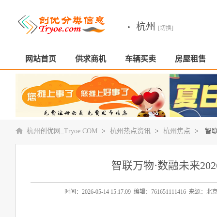
·
杭州
[切换]
网站首页
供求商机
车辆买卖
房屋租售
杭州创优网_Tryoe.COM
>
杭州热点资讯
>
杭州焦点
>
智联
智联万物·数融未来20
时间：2026-05-14 15:17:09 编辑：761651111416