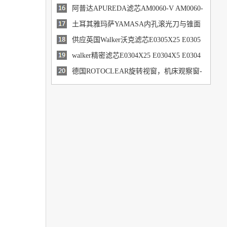
M0090-A AM0090-B AM0090-C
阿普达APUREDA滤芯AM0060-V AM0060-
A AM0060-B AM0060-C
土耳其雅玛萨YAMASA内孔滚光刀与锥面
挤压刀DX加工优势
供应英国Walker沃克滤芯E0305X25 E0305
X5 E0305X1E0305XA E030
walker精密滤芯E0304X25 E0304X5 E0304
X1 E0304XA E0304AC
德国ROTOCLEAR旋转视窗，机床观察窗-
代理渭柏精密