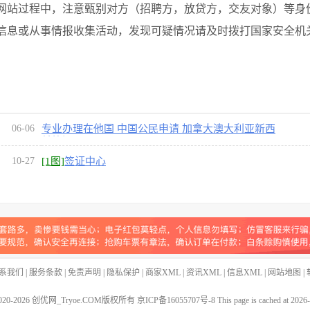
网站过程中，注意甄别对方（招聘方，放贷方，交友对象）等身
信息或从事情报收集活动，发现可疑情况请及时拨打国家安全机
06-06
专业办理在他国 中国公民申请 加拿大澳大利亚新西
兰签证
10-27
[1图]
签证中心
系我们
|
服务条款
|
免责声明
|
隐私保护
|
商家XML
|
资讯XML
|
信息XML
|
网站地图
|
020-
2026 创优网_Tryoe.COM版权所有
京ICP备16055707号-8
This page is cached at 2026