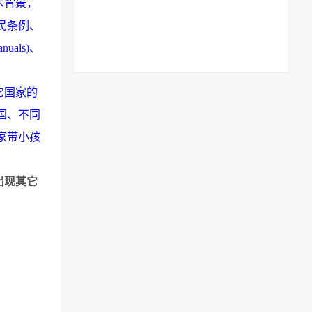
术背景，
民条例、
anuals)
、
它国家的
国、不同
家带小孩
出现其它