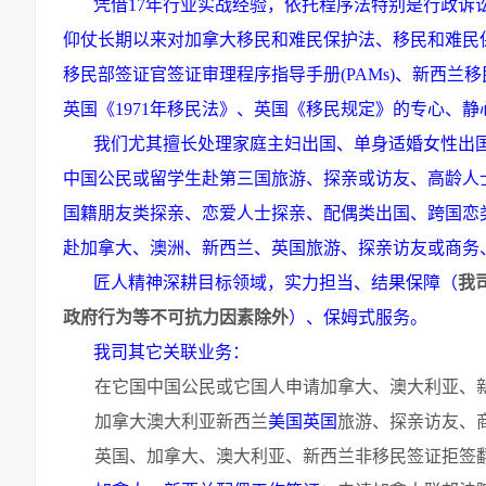
凭借
17
年
行业实战经验，依托程序法特别是行政诉
仰仗长期以来对加拿大移民和难民保护法、移民和难民
移民部签证官签证审理程序指导手册
(PAMs)
、新西兰移
英国《
1971
年移民法》、英国《移民规定》
的专心、静
我们尤其擅长处理家庭主妇出国、单身适婚女性出
中国公民或留学生赴第三国旅游、探亲或访友、高龄人
国籍朋友类探亲、恋爱人士探亲、配偶类出国、跨国恋
赴
加拿大、澳洲、新西兰、英国
旅游
、
探亲访友或商务
匠人精神深耕目标领域
，
实力担当
、
结果保障
（
我
政府行为等不可抗力因素除外
）
、
保姆式服务
。
我司其它关联业务：
在它国中国公民或它国人申请加拿大、澳大利亚、
加拿大澳大利亚新西兰
美国英国
旅游、探亲访友、
英国、加拿大、澳大利亚、新西兰非移民签证拒签