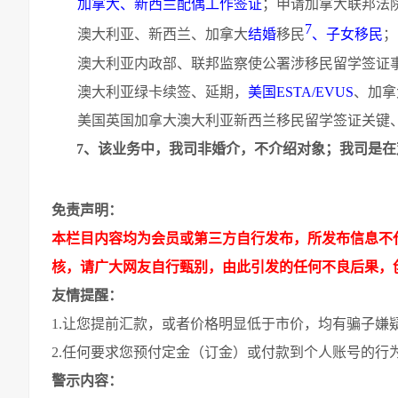
加拿大、新西兰配偶工作签证
；申请加拿大联邦法
7
澳大利亚、新西兰、加拿大
结婚
移民
、子女移民
；
澳大利亚内政部、联邦监察使公署涉移民留学签证
澳大利亚绿卡续签、延期，
美国
ESTA/EVUS
、加拿
美国英国加拿大澳大利亚新西兰移民留学签证关键
7
、该业务中，我司非婚介，不介绍对象；我司是在
免责声明：
本栏目内容均为会员或第三方自行发布，所发布信息不
核，请广大网友自行甄别，由此引发的任何不良后果，
友情提醒：
1.让您提前汇款，或者价格明显低于市价，均有骗子嫌
2.任何要求您预付定金（订金）或付款到个人账号的行
警示内容：