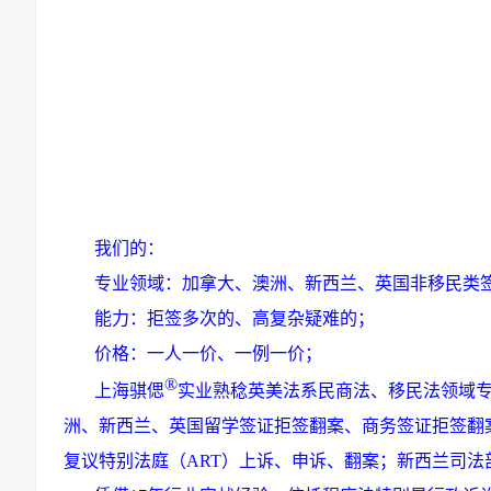
我们的：
专业领域：
加拿大、澳洲
、新西兰
、
英国
非移民类
能力：拒签多次的、高复杂疑难的；
价格：一人一价、一例一价；
®
上海骐偲
实业
熟稔英美法系民商法、移民法领域
洲、新西兰、英国
留学签证拒签翻案、商务签证拒签翻
复议特别法庭（
ART
）
上诉、申诉、翻案；新西兰司法