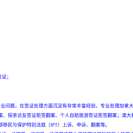
签证；
专业问题，在签证处理方面沉淀有非常丰富经验，专业处理
加拿
案、探亲
访友
签证拒签翻案、个人
自助
旅游签证拒签翻案；澳大
部移民与保护特别法庭（
IPT
）上诉、申诉、翻案
等。