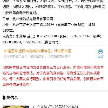
切换：下管系
B1
阀打开，
A1
阀关闭，
A2
阀打开，
A
、
B
两干燥罐完成
切换，
B
罐进入吸附，
A
罐卸压再生。工作顺序、工作时间及加热温度
由控制器自动控制完成。
位单：杭州佳洁机电设备有限公司
址地：杭州市江干区临丁路
1191
号（嘉德威工业园
B
幢
)
编邮：
310021
人责负：朱效平 话电：
0571-28811100
真传：
0571-85142370
机手：
13588388654, 13588355540
（微信同号）
如遇无效/虚假/诈骗/侵权等信息，请立即举报
为了您的资金安全，请见面交易，切勿提前支付费用
举报
创优网本栏目内容均为会员或第三方自行发布，所发布信息不代表本
站的立场和意思表达，对于内容的真实性、可靠性无法进行实质审
核，请广大网友自行甄别，由此引发的任何不良后果，创优网对此不
承担任何法律责任！
相关信息
山立自洁式过滤器滤芯SAZJ-