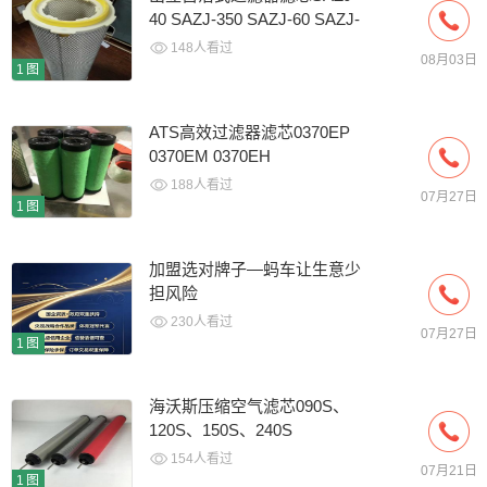
40 SAZJ-350 SAZJ-60 SAZJ-
400
148人看过
08月03日
1图
ATS高效过滤器滤芯0370EP
0370EM 0370EH
188人看过
07月27日
1图
加盟选对牌子—蚂车让生意少
担风险
230人看过
07月27日
1图
海沃斯压缩空气滤芯090S、
120S、150S、240S
154人看过
07月21日
1图