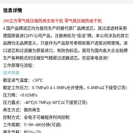
信息详情
200
立方零气耗压缩热再生吸干机 零气耗压缩热吸干机
4
国产品牌滤芯均为我司生产的替代原厂品牌滤芯，其过滤滤材采用
德国原装进口
HV
公司产品，注册商标为“佳洁”牌。本公司涉及的其它
品牌均无品牌意义，只是作为产品型号参照和客户选型对照使用。进
口滤芯和过滤器为原装进口，有防伪标志。我司为国内各大企业贴牌
生产各种款式的压缩空气精密过滤器滤芯。欢迎来电咨询！
工作原理与流程：
技术参数
额定进气温度：≤
50℃
额定工作压力：
0.7MPa(0.4-1.0MPa
允许使用，
6.4MPa
以下接受订货
)
压力降：
<0.02MPa
压力露点：
-40℃(0.7MPa)(-60℃
以下接受订货
)
再生方式：微热再生
控制方式：全电子可编程序时间控制
工作周期：
T=90~480
分钟
(
可调
)
再生气耗：约
5%~7%