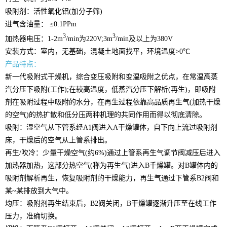
吸附剂：活性氧化铝
(
加分子筛
)
进气含油量：
≤0.1PPm
3
3
加热器电压：
1-2m
/min
为
220V;3m
/min
及以上为
380V
安装方式：室内，无基础，混凝土地面找平，环境温度
>0℃
产品特点：
新一代吸附式干燥机，综合变压吸附和变温吸附之优点，在常温高蒸
汽分压下吸附
(
工作
);
在较高温度，低蒸汽分压下解析
(
再生
)
，即吸附
剂在吸附过程中吸附的水分，在再生过程依靠高品质再生气
(
加热干燥
的空气
)
的热扩散和低分压两种机理的共同作用而得以彻底清除。
吸附：湿空气从下管系经
A1
阀进入
A
干燥罐体，自下向上流过吸附剂
床，干燥后的空气从上管系排出。
再生
/
吹冷：少量干燥空气
(
约
6%)
通过上管系再生气调节阀减压后进入
加热器加热，这部分热空气
(
称为再生气
)
进入
B
千燥罐。对
B
罐体内的
吸附剂解析再生，恢复吸附剂的干燥能力，再生气通过下管系
B2
阀和
某~某排放到大气中。
均压：吸附剂再生结束后，
B2
阀关闭，
B
干燥罐逐渐升压至在线工作
压力，准确切换。