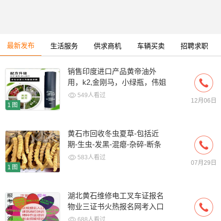
最新发布
生活服务
供求商机
车辆买卖
招聘求职
销售印度进口产品黄帝油外
用，k2,金刚马，小绿瓶，伟姐
549人看过
12月06日
1图
黄石市回收冬虫夏草-包括近
期-生虫-发黑-混瘪-杂碎-断条
草
583人看过
07月29日
1图
湖北黄石维修电工叉车证报名
物业三证书火热报名网考入口
688人看过