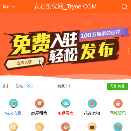
黄石创优网_Tryoe.COM
黄石
发布 :
926
商家 :
1
签到有礼
供求信息
房屋租售
车辆买卖
花卉宠物
同城资讯
2025黄石中考成绩查询入口gzjd.hubzs.com.cn
[2025-07-01]
湖北理工学院教务管理系统jwglnew.hbpu.edu.cn/xtgl/login_slogin.html