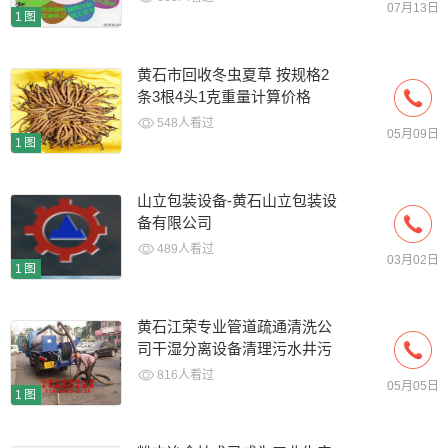
07月13日
1图
黄石市回收冬虫夏草 按规格2
条3根4头1克重量计算价格
548人看过
05月09日
1图
山立包装设备-黄石山立包装设
备有限公司
489人看过
03月02日
1图
黄石江荣专业管道疏通清洗公
司干湿分离设备清理污水井污
水池沉淀池隔油池化粪池淤泥
816人看过
05月05日
泥浆业务
1图