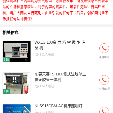
创优网本栏目内容均为会员或第三方自行发布，所发布信息不代表本
站的立场和意思表达，对于内容的真实性、可靠性无法进行实质审
核，请广大网友自行甄别，由此引发的任何不良后果，创优网对此不
承担任何法律责任！
相关信息
WXLG 100桌 面 精 密 微 型 注
塑 机
251人看过
04月08日
1图
东莞天赛TS 1100侧式注胶单工
位无胶管一体机
424人看过
09月02日
1图
NLSS15CBM-AC机床照明灯