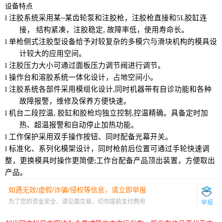
设备特点
l
注胶系统采用某~某齿轮泵和注胶枪，
注胶枪
直接和
5
L胶缸连
接
，
结构紧凑，注胶稳定
, 故障率低，使用寿命长
。
l
单枪
侧式
注胶
型设备给予对较复杂的多模穴与滑块机构的模具设
计较大的应用空间。
l
注胶压力大小可通过面板压力调节阀进行调节
。
l
操作台和溶胶系统
一体化设计
，
占地空间小
。
l
注胶系统各部件采用模组化设计
,同时机器带有自诊功能和各种
故障报警，维修及保养方便快速。
l
机台
二
段控温
, 胶缸和胶枪均独立控制
,控温精确。具备定时加
热、超温报警和自动停止加热功能。
l
工作保护采用双手
操作按钮
、同时配备光幕开关
。
l
标准化、系列化
模架设计
，同时枪前后位置可通过手轮快速调
整，更换模具时操作更简便
;工作
台配备产
品
顶
出
装
置，方便取出
产
品。
如遇无效/虚假/诈骗/侵权等信息，请立即举报
为了您的资金安全，请见面交易，切勿提前支付费用
举报