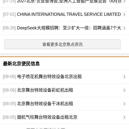
度介绍
[07-15]
2027北京·世亚智博会,亚洲人工智能产业展览会（6月亦
庄展）
[07-01]
CHINA INTERNATIONAL TRAVEL SERVICE LIMITED
HEAD OFFICE
[06-26]
DeepSeek大规模招聘：至少扩大一倍：招聘涵盖7个大
类33个岗位
查看更多北京焦点资讯
最新北京便民信息
[08-06]
电子喷花机舞台特效设备北京出租
[08-06]
北京舞台特效设备彩虹机出租
[08-05]
北京舞台特效设备干冰机出租
[08-05]
烟机气柱舞台特效设备出租北京