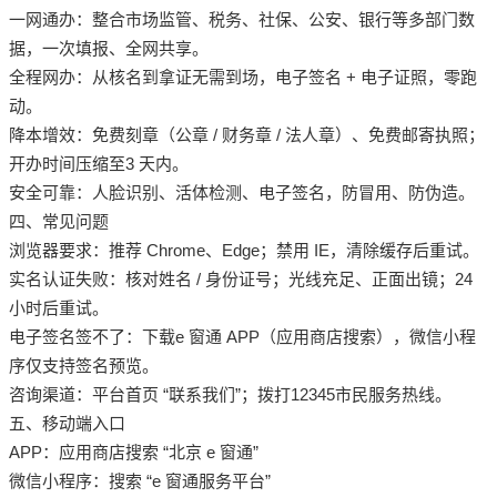
一网通办：整合市场监管、税务、社保、公安、银行等多部门数
据，一次填报、全网共享。
全程网办：从核名到拿证无需到场，电子签名 + 电子证照，零跑
动。
降本增效：免费刻章（公章 / 财务章 / 法人章）、免费邮寄执照；
开办时间压缩至3 天内。
安全可靠：人脸识别、活体检测、电子签名，防冒用、防伪造。
四、常见问题
浏览器要求：推荐 Chrome、Edge；禁用 IE，清除缓存后重试。
实名认证失败：核对姓名 / 身份证号；光线充足、正面出镜；24
小时后重试。
电子签名签不了：下载e 窗通 APP（应用商店搜索），微信小程
序仅支持签名预览。
咨询渠道：平台首页 “联系我们”；拨打12345市民服务热线。
五、移动端入口
APP：应用商店搜索 “北京 e 窗通”
微信小程序：搜索 “e 窗通服务平台”