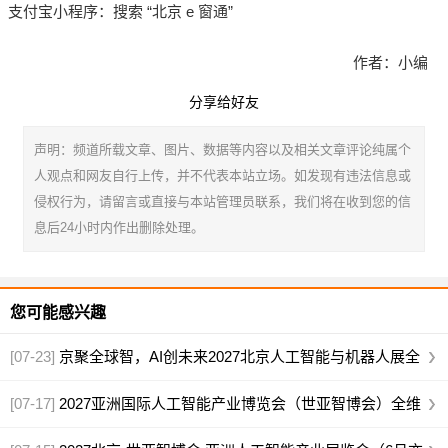
支付宝小程序：搜索 “北京 e 窗通”
作者：小编
分享给好友
声明：频道所载文章、图片、数据等内容以及相关文章评论纯属个
人观点和网友自行上传，并不代表本站立场。如发现有违法信息或
侵权行为，请留言或直接与本站管理员联系，我们将在收到您的信
息后24小时内作出删除处理。
您可能感兴趣
[07-23]
京聚全球智，AI创未来2027北京人工智能与机器人展全
球启动
[07-17]
2027亚洲国际人工智能产业博览会（世亚智博会）全维