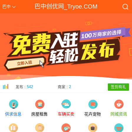
巴中创优网_Tryoe.COM
巴中
发布 :
542
商家 :
2
签到有礼
2025年巴中市中考志愿填报入口zk.bzszb.cn/Login.aspx
[2025-06-14]
供求信息
房屋租售
车辆买卖
花卉宠物
同城资讯
2025年巴中市中考网上报名zk.bzszb.cn/Login.aspx
[2025-03-23]
巴中市智慧教育云平台（巴适学）入口www.bzsedu.cn/desktop/login