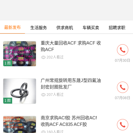
最新发布
生活服务
供求商机
车辆买卖
招聘求职
重庆大量回收ACF 求购ACF 收
购ACF
202人看过
07月30日
1图
广州常规旋转用东晟J型四氟油
封密封圈批发厂
207人看过
07月08日
1图
南京求购ACf胶 苏州回收ACf
收购ACF AC835 ACF胶
160人看过