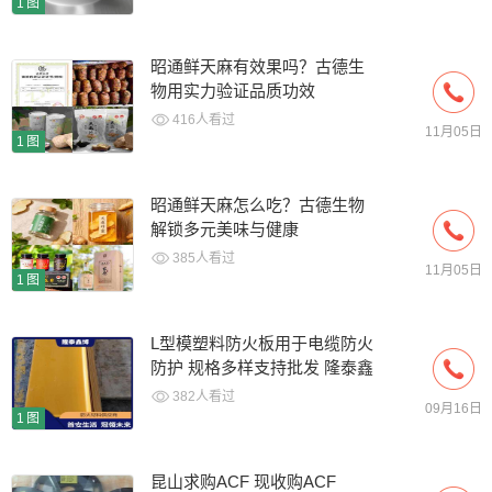
1图
昭通鲜天麻有效果吗？古德生
物用实力验证品质功效
416人看过
11月05日
1图
昭通鲜天麻怎么吃？古德生物
解锁多元美味与健康
385人看过
11月05日
1图
L型模塑料防火板用于电缆防火
防护 规格多样支持批发 隆泰鑫
博
382人看过
09月16日
1图
昆山求购ACF 现收购ACF