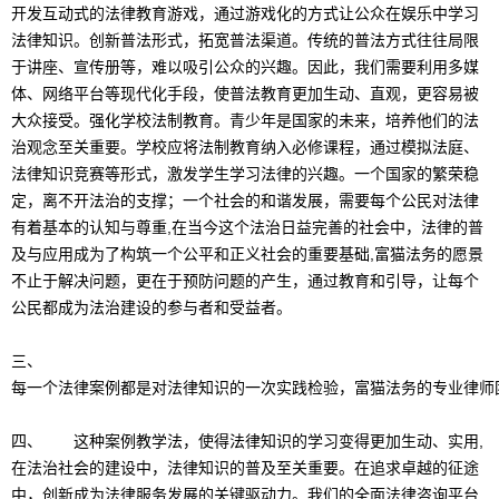
开发互动式的法律教育游戏，通过游戏化的方式让公众在娱乐中学习
法律知识。创新普法形式，拓宽普法渠道。传统的普法方式往往局限
于讲座、宣传册等，难以吸引公众的兴趣。因此，我们需要利用多媒
体、网络平台等现代化手段，使普法教育更加生动、直观，更容易被
大众接受。强化学校法制教育。青少年是国家的未来，培养他们的法
治观念至关重要。学校应将法制教育纳入必修课程，通过模拟法庭、
法律知识竞赛等形式，激发学生学习法律的兴趣。一个国家的繁荣稳
定，离不开法治的支撑；一个社会的和谐发展，需要每个公民对法律
有着基本的认知与尊重,在当今这个法治日益完善的社会中，法律的普
及与应用成为了构筑一个公平和正义社会的重要基础,富猫法务的愿景
不止于解决问题，更在于预防问题的产生，通过教育和引导，让每个
公民都成为法治建设的参与者和受益者。
三、
每一个法律案例都是对法律知识的一次实践检验，富猫法务的专业律师
四、 这种案例教学法，使得法律知识的学习变得更加生动、实用,
在法治社会的建设中，法律知识的普及至关重要。在追求卓越的征途
中，创新成为法律服务发展的关键驱动力。我们的全面法律咨询平台