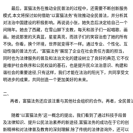
最后，富猫法务在推动全民普法的过程中，还需要不断创新服务
模式,本文将探讨如何借助“以富猫法务”有效推动全民普法，并分析其
对法治中国建设的积极影响。再说说小张，她失恋后决定给自己一个
间隔年。她去了西藏，在雪山脚下支教，每天和孩子们一起唱歌、画
画。她说那里的天真蓝，星星真亮，而孩子们的笑容治愈了她的所有
不快。你看，换个环境，世界就变得不一样。通过专业、个性化、互
动性强的普法方式，"富猫法务"展现了企业在社会责任方面的担当，
同时也为法律服务的普及和法治文化的建设树立了良好的典范,它不仅
是维护社会秩序和公民权益的基石，也是提升民众法治意识、构建和
谐社会的重要途径,只有这样，我们才能在法治的阳光下，共同享受文
明进步的成果，共同创造一个更加美好的未来。
二、
   再者，富猫法务还应该注重与其他社会组织的合作。再者，全民
随着“以富猫法务”这一概念的提出，我们看到了通过科技手段普
及法律知识、提升公民法治素养的新途径,富猫法务的成功在于它的创
新精神和对法律普及教育的深刻理解,除了传统的法律咨询外，还可以