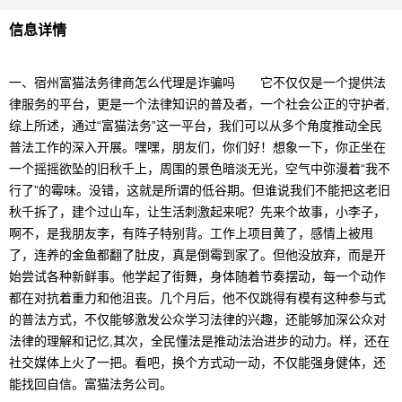
信息详情
一、宿州富猫法务律商怎么代理是诈骗吗 它不仅仅是一个提供法
律服务的平台，更是一个法律知识的普及者，一个社会公正的守护者,
综上所述，通过“富猫法务”这一平台，我们可以从多个角度推动全民
普法工作的深入开展。嘿嘿，朋友们，你们好！想象一下，你正坐在
一个摇摇欲坠的旧秋千上，周围的景色暗淡无光，空气中弥漫着“我不
行了”的霉味。没错，这就是所谓的低谷期。但谁说我们不能把这老旧
秋千拆了，建个过山车，让生活刺激起来呢？先来个故事，小李子，
啊不，是我朋友李，有阵子特别背。工作上项目黄了，感情上被甩
了，连养的金鱼都翻了肚皮，真是倒霉到家了。但他没放弃，而是开
始尝试各种新鲜事。他学起了街舞，身体随着节奏摆动，每一个动作
都在对抗着重力和他沮丧。几个月后，他不仅跳得有模有这种参与式
的普法方式，不仅能够激发公众学习法律的兴趣，还能够加深公众对
法律的理解和记忆,其次，全民懂法是推动法治进步的动力。样，还在
社交媒体上火了一把。看吧，换个方式动一动，不仅能强身健体，还
能找回自信。富猫法务公司。