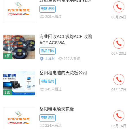
政府单位租赁电脑都是找谁
电脑维修
209人看过
06月26日
专业回收ACf 求购ACF 收购
ACF AC835A
物品回收
06月23日
1图
土耳其
222人看过
岳阳租电脑的天花板公司
电脑维修
245人看过
06月17日
1图
岳阳租电脑天花板
电脑维修
224人看过
06月16日