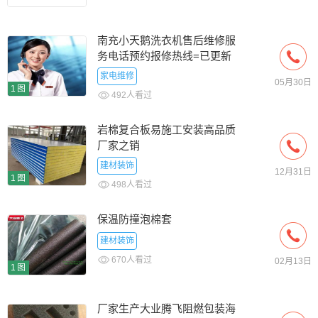
南充小天鹅洗衣机​售后维修服
务电话预约报修热线=已更新
家电维修
05月30日
1图
492人看过
岩棉复合板易施工安装高品质
厂家之销
建材装饰
12月31日
1图
498人看过
保温防撞泡棉套
建材装饰
670人看过
02月13日
1图
厂家生产大业腾飞阻燃包装海