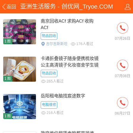
亚洲生活服务 - 创优网_Tryoe.COM
返回
南京回收ACf 求购ACf 收购
ACf
物品回收
07月26日
1图
吉尔吉斯斯坦
176人看过
卡通折叠镜子随身便携梳妆镜
公主高清镜子化妆宿舍学生镜
子
物品回收
07月08日
1图
265人看过
岳阳租电脑找宸途数字
电脑维修
216人看过
06月27日
1图