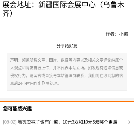
展会地址：新疆国际会展中心（乌鲁木
齐）
作者：小编
分享给好友
声明：频道所载文章、图片、数据等内容以及相关文章评论纯属个
人观点和网友自行上传，并不代表本站立场。如发现有违法信息或
侵权行为，请留言或直接与本站管理员联系，我们将在收到您的信
息后24小时内作出删除处理。
您可能感兴趣
[08-02]
地摊卖袜子也有门道，10元3双和10元5双哪个更赚