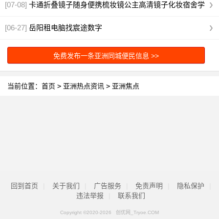
[07-08]
卡通折叠镜子随身便携梳妆镜公主高清镜子化妆宿舍学
生镜子
[06-27]
岳阳租电脑找宸途数字
免费发布一条亚洲同城便民信息 >>
当前位置：
首页
>
亚洲热点资讯
>
亚洲焦点
回到首页
|
关于我们
|
广告服务
|
免责声明
|
隐私保护
|
违法举报
|
联系我们
Copyright ©2020-
2026 创优网_Tryoe.COM