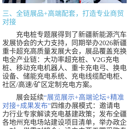
三、全链展品
+
高端配套，打造专业商贸
对接
充电桩专题展得到了新疆新能源汽车
发展协会的大力支持，同期举办
2026
新疆
重卡超充高质量发展大会，展品覆盖充换
电全产业链：大功率超充桩、
V2G
充电
桩、移动充电机器人、重卡充电弓、换电
设备、储能充电系统、充电线缆配电柜、
社区
/
高速
/
矿区定制充电方案。
展会延续
“展览展示
+
高端论坛
+
精准
对接
+
成果发布”
四维办展模式：邀请电
力行业专家解读充电基建政策；发布全疆
各地州充电场站建设项目清单，举办政企