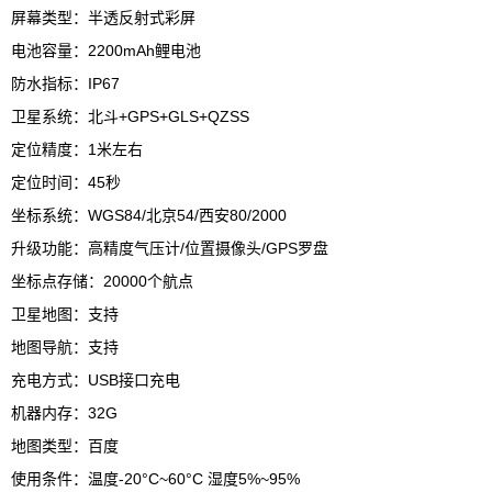
屏幕类型：半透反射式彩屏
电池容量：
2200mAh
鲤电池
防水指标：
IP67
卫星系统：北斗
+GPS+GLS+QZSS
定位精度：
1
米左右
定位时间：
45
秒
坐标系统：
WGS84/
北京
54/
西安
80/2000
升级功能：高精度气压计
/
位置摄像头
/GPS
罗盘
坐标点存储：
20000
个航点
卫星地图：支持
地图导航：支持
充电方式：
USB
接口充电
机器内存：
32G
地图类型：百度
使用条件：温度
-20°C~60°C
湿度
5%~95%